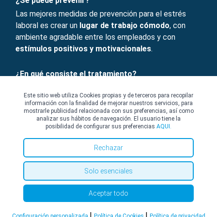
¿Se puede prevenir?
Las mejores medidas de prevención para el estrés
laboral es crear un
lugar de trabajo cómodo
, con
ambiente agradable entre los empleados y con
estímulos positivos y motivacionales
.
¿En qué consiste el tratamiento?
El tratamiento para el estrés laboral se basa en un
Este sitio web utiliza Cookies propias y de terceros para recopilar
tratamiento psicológico
similar al que se realiza para
información con la finalidad de mejorar nuestros servicios, para
otros tipos de estrés. La terapia con el
especialista en
mostrarle publicidad relacionada con sus preferencias, así como
analizar sus hábitos de navegación. El usuario tiene la
Psicología
se orientará en técnicas para evitar que el
posibilidad de configurar sus preferencias
AQUI.
entorno laboral afecte a la salud del paciente, así
como
formas de evitar las situaciones de
Rechazar
conflicto
. En algunos casos, para vencer el estrés
laboral es necesario cambiar las condiciones laborales.
Solo esenciales
Aceptar todo
|
|
Configuración personalizada
Política de Cookies
Política de privacidad